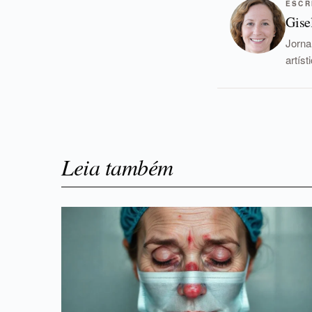
ESCR
Gise
Jorna
artís
Leia também