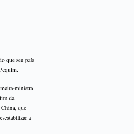
do que seu país
e Pequim.
imeira-ministra
 fim da
a China, que
sestabilizar a