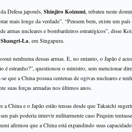
Shinjiro Koizumi
 da Defesa japonês,
, rebateu neste dom
estar mais longe da verdade”. “Pensem bem, existe um país
 de armas nucleares e bombardeiros estratégicos”, disse K
Shangri-La
a
, em Singapura.
ossui nenhuma dessas armas. E, no entanto, o Japão é acu
ão é estranho?”, questionou o ministro, sem mencionar dir
-se que a China possua centenas de ogivas nucleares e tenh
nte suas forças armadas nos últimos anos.
re a China e o Japão estão tensas desde que Takaichi suger
seu país poderia intervir militarmente caso Pequim tentas
zumi afirmou que a China está expandindo suas capacidades