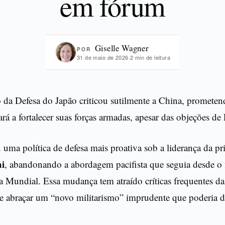
em fórum
Giselle Wagner
POR
31 de maio de 2026
·
2 min de leitura
o da Defesa do Japão criticou sutilmente a China, prometen
rá a fortalecer suas forças armadas, apesar das objeções d
uma política de defesa mais proativa sob a liderança da pr
i
, abandonando a abordagem pacifista que seguia desde o
 Mundial. Essa mudança tem atraído críticas frequentes d
e abraçar um “novo militarismo” imprudente que poderia de