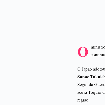
O
ministr
continua
O Japão adotou 
Sanae Takaich
Segunda Guerra
acusa Tóquio d
região.