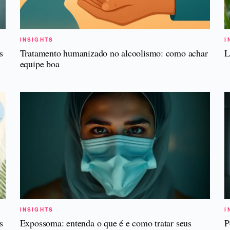
INSIGHTS
I
s
Tratamento humanizado no alcoolismo: como achar
L
equipe boa
INSIGHTS
I
s
Expossoma: entenda o que é e como tratar seus
P