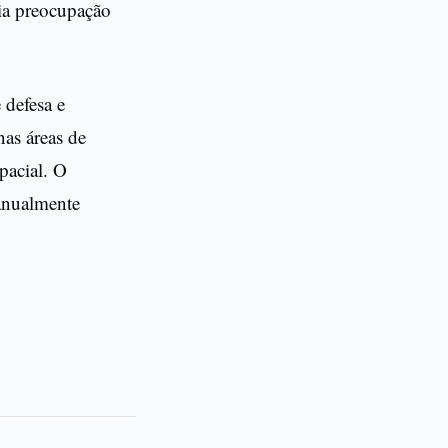
ria preocupação
 defesa e
nas áreas de
spacial. O
 anualmente