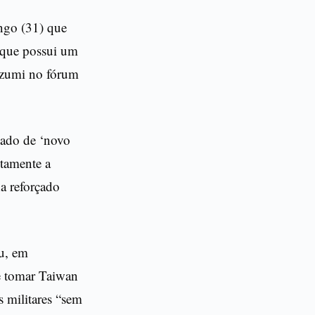
ingo (31) que
 que possui um
oizumi no fórum
sado de ‘novo
etamente a
a reforçado
iu, em
se tomar Taiwan
 militares “sem