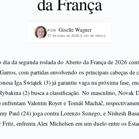
da França
Giselle Wagner
POR
27 de maio de 2026
·
2 min de leitura
 dia da segunda rodada do Aberto da França de 2026 con
Garros, com partidas envolvendo os principais cabeças de 
onesa Iga Świątek (3) já garantiu vaga na próxima fase, en
Rybakina (2) busca a classificação. No masculino, Novak D
) enfrentam Valentin Royer e Tomáš Macháč, respectivamen
y Paul (24) joga contra Lorenzo Sonego, e Nishesh Basa
r Fritz, enfrenta Alex Michelsen em um duelo entre os Est