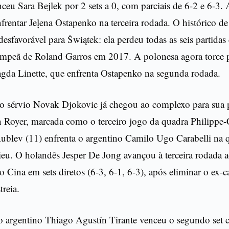
ceu Sara Bejlek por 2 sets a 0, com parciais de 6-2 e 6-3
entar Jeļena Ostapenko na terceira rodada. O histórico de
 desfavorável para Świątek: ela perdeu todas as seis partida
 campeã de Roland Garros em 2017. A polonesa agora torce 
gda Linette, que enfrenta Ostapenko na segunda rodada.
o sérvio Novak Djokovic já chegou ao complexo para sua p
n Royer, marcada como o terceiro jogo da quadra Philippe-
ublev (11) enfrenta o argentino Camilo Ugo Carabelli na 
u. O holandês Jesper De Jong avançou à terceira rodada a
co Cina em sets diretos (6-3, 6-1, 6-3), após eliminar o ex
reia.
o argentino Thiago Agustín Tirante venceu o segundo set c