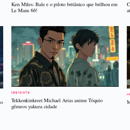
Ken Miles: Bale e o piloto britânico que brilhou em
C
Le Mans 66!
a
INSIGHTS
I
Tekkonkinkreet Michael Arias anime Tóquio
no
M
gêmeos yakuza cidade