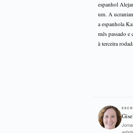
espanhol Aleja
um. A ucraniana
a espanhola Kai
mês passado e 
à terceira roda
ESCR
Gise
Jorna
artís