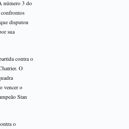
. A número 3 do
 confrontos
s que disputou
por sua
artida contra o
Chatrier. O
quadra
o vencer o
-campeão Stan
ontra o