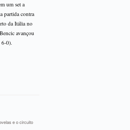
em um set a
a partida contra
to da Itália no
 Bencic avançou
 6-0).
elas e o circuito