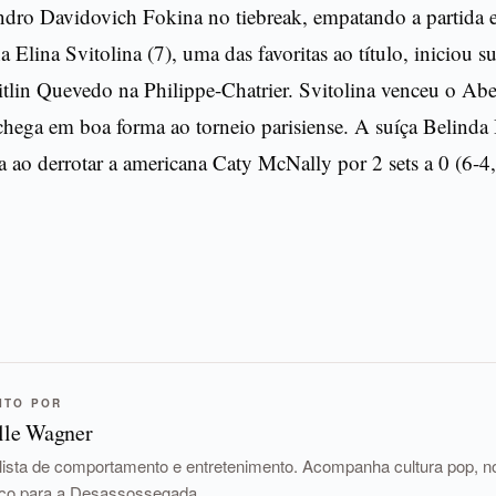
ndro Davidovich Fokina no tiebreak, empatando a partida 
 Elina Svitolina (7), uma das favoritas ao título, iniciou su
tlin Quevedo na Philippe-Chatrier. Svitolina venceu o Aber
chega em boa forma ao torneio parisiense. A suíça Belinda
da ao derrotar a americana Caty McNally por 2 sets a 0 (6-4,
ITO POR
lle Wagner
lista de comportamento e entretenimento. Acompanha cultura pop, nov
tico para a Desassossegada.