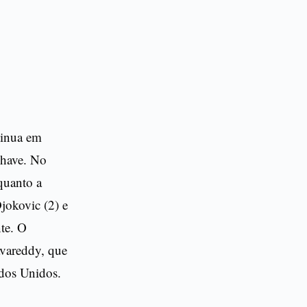
tinua em
chave. No
quanto a
jokovic (2) e
te. O
vareddy, que
ados Unidos.