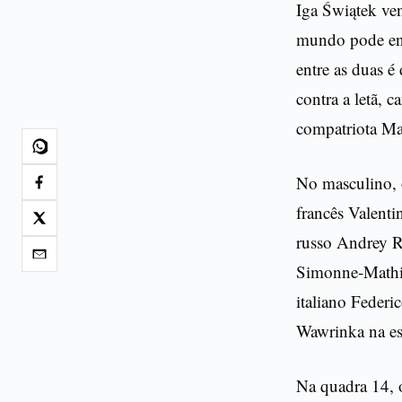
Iga Świątek ven
mundo pode enfr
entre as duas é
contra a letã,
compatriota Ma
No masculino, 
francês Valenti
russo Andrey R
Simonne-Mathie
italiano Federi
Wawrinka na est
Na quadra 14, 