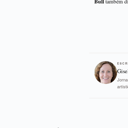
Bull
também div
ESCR
Gise
Jorna
artís