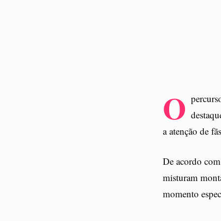
O
percurs
destaqu
a atenção de fãs
De acordo com a
misturam monta
momento especia