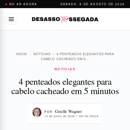
Pular
NO AR AGORA
SÁBADO, 8 DE AGOSTO DE 2026
para
o
conteúdo
INÍCIO
›
NOTÍCIAS
›
4 PENTEADOS ELEGANTES PARA
CABELO CACHEADO EM 5…
NOTÍCIAS
4 penteados elegantes para
cabelo cacheado em 5 minutos
Giselle Wagner
POR
14 de junho de 2026
·
1 min de leitura