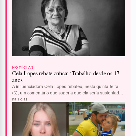
NOTÍCIAS
Cela Lopes rebate crítica: ‘Trabalho desde os 17
anos
A influenciadora Cela Lopes rebateu, nesta quinta-feira
(6), um comentário que sugeria que ela seria sustentada
pelo namorado, João Lucas Melo Brasio.…
há 1 dias