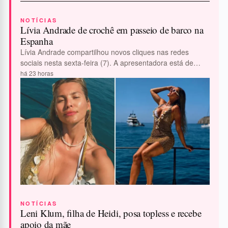
NOTÍCIAS
Lívia Andrade de crochê em passeio de barco na
Espanha
Lívia Andrade compartilhou novos cliques nas redes
sociais nesta sexta-feira (7). A apresentadora está de
férias na Espanha e apareceu poderosa durante…
há 23 horas
NOTÍCIAS
Leni Klum, filha de Heidi, posa topless e recebe
apoio da mãe