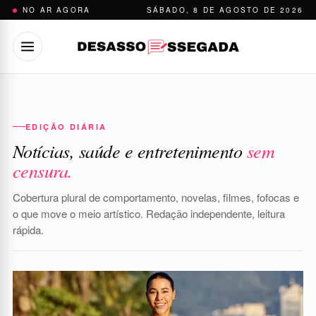
Pular
NO AR AGORA
SÁBADO, 8 DE AGOSTO DE 2026
para
o
conteúdo
EDIÇÃO DIÁRIA
Notícias, saúde e entretenimento
sem
censura.
Cobertura plural de comportamento, novelas, filmes, fofocas e
o que move o meio artístico. Redação independente, leitura
rápida.