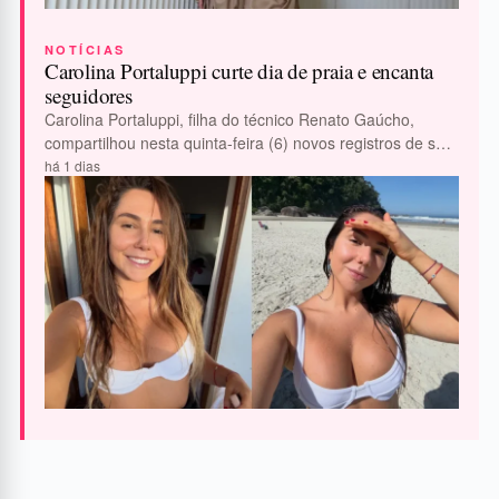
NOTÍCIAS
Carolina Portaluppi curte dia de praia e encanta
seguidores
Carolina Portaluppi, filha do técnico Renato Gaúcho,
compartilhou nesta quinta-feira (6) novos registros de sua
passagem pelo litoral norte de São Paulo.…
há 1 dias