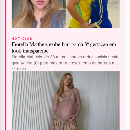
NOTÍCIAS
Fiorella Mattheis exibe barriga da 3ª gestação em
look transparente
Fiorella Mattheis, de 38 anos, usou as redes sociais nesta
quinta-feira (6) para mostrar o crescimento da barriga na
terceira gestação. A…
há 1 dias