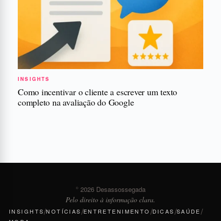
INSIGHTS
Como incentivar o cliente a escrever um texto
completo na avaliação do Google
© 2026 Desassossegada
Pelo direito à informação clara.
/
/
/
/
/
INSIGHTS
NOTÍCIAS
ENTRETENIMENTO
DICAS
SAÚDE