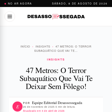
Pular
NO AR AGORA
SÁBADO, 8 DE AGOSTO DE 2026
para
o
conteúdo
INÍCIO
›
INSIGHTS
›
47 METROS: O TERROR
SUBAQUÁTICO QUE VAI TE…
INSIGHTS
47 Metros: O Terror
Subaquático Que Vai Te
Deixar Sem Fôlego!
Equipe Editorial Desassossegada
POR
E
26 de novembro de 2025
·
5 min de leitura
·
Atualizado em
4 de abril de 2026