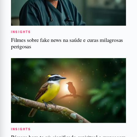
INSIGHTS
Filmes sobre fake news na saúde e curas milagrosas
perigosas
INSIGHTS
Pássaro bem-te-vi: significado espiritual e mensagem