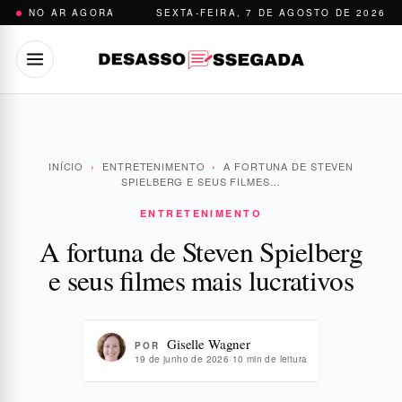
Pular
NO AR AGORA
SEXTA-FEIRA, 7 DE AGOSTO DE 2026
para
o
conteúdo
INÍCIO
›
ENTRETENIMENTO
›
A FORTUNA DE STEVEN
SPIELBERG E SEUS FILMES…
ENTRETENIMENTO
A fortuna de Steven Spielberg
e seus filmes mais lucrativos
Giselle Wagner
POR
19 de junho de 2026
·
10 min de leitura