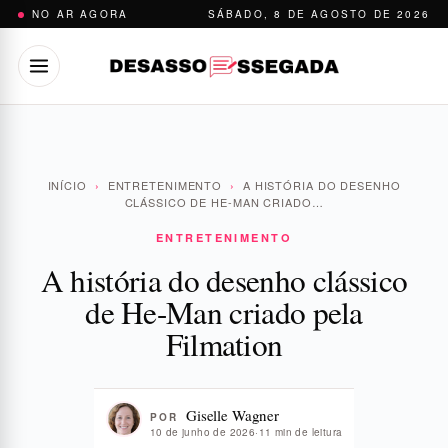
Pular
NO AR AGORA
SÁBADO, 8 DE AGOSTO DE 2026
para
o
conteúdo
INÍCIO
›
ENTRETENIMENTO
›
A HISTÓRIA DO DESENHO
CLÁSSICO DE HE-MAN CRIADO…
ENTRETENIMENTO
A história do desenho clássico
de He-Man criado pela
Filmation
Giselle Wagner
POR
10 de junho de 2026
·
11 min de leitura