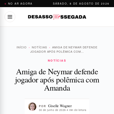
Pular
NO AR AGORA
SÁBADO, 8 DE AGOSTO DE 2026
para
o
conteúdo
INÍCIO
›
NOTÍCIAS
›
AMIGA DE NEYMAR DEFENDE
JOGADOR APÓS POLÊMICA COM…
NOTÍCIAS
Amiga de Neymar defende
jogador após polêmica com
Amanda
Giselle Wagner
POR
30 de junho de 2026
·
4 min de leitura