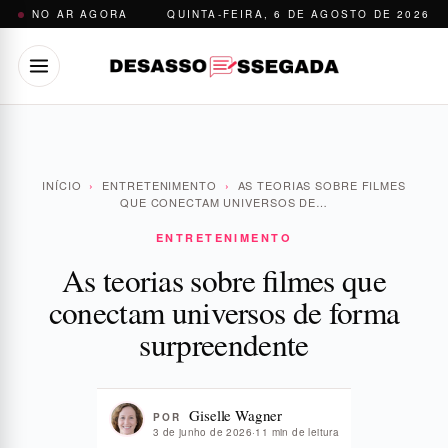
Pular
NO AR AGORA
QUINTA-FEIRA, 6 DE AGOSTO DE 2026
para
o
conteúdo
INÍCIO
›
ENTRETENIMENTO
›
AS TEORIAS SOBRE FILMES
QUE CONECTAM UNIVERSOS DE…
ENTRETENIMENTO
As teorias sobre filmes que
conectam universos de forma
surpreendente
Giselle Wagner
POR
3 de junho de 2026
·
11 min de leitura