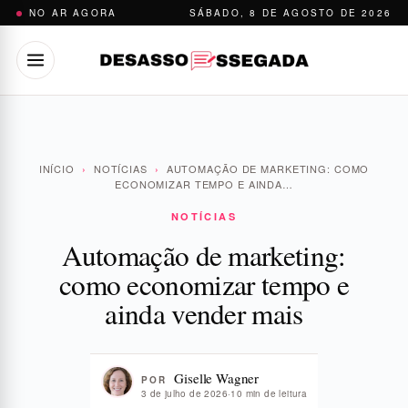
Pular
NO AR AGORA
SÁBADO, 8 DE AGOSTO DE 2026
para
o
conteúdo
INÍCIO
›
NOTÍCIAS
›
AUTOMAÇÃO DE MARKETING: COMO
ECONOMIZAR TEMPO E AINDA…
NOTÍCIAS
Automação de marketing:
como economizar tempo e
ainda vender mais
Giselle Wagner
POR
3 de julho de 2026
·
10 min de leitura