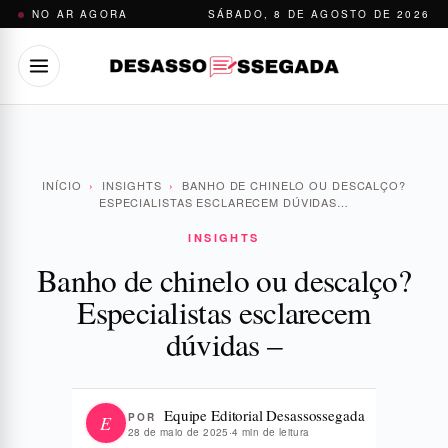
Pular
NO AR AGORA
SÁBADO, 8 DE AGOSTO DE 2026
para
o
conteúdo
INÍCIO
›
INSIGHTS
›
BANHO DE CHINELO OU DESCALÇO?
ESPECIALISTAS ESCLARECEM DÚVIDAS…
INSIGHTS
Banho de chinelo ou descalço?
Especialistas esclarecem
dúvidas –
Equipe Editorial Desassossegada
POR
E
28 de maio de 2025
·
4 min de leitura