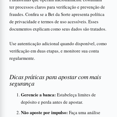
ter processos claros para verificação e prevenção de
fraudes. Confira se a Bet da Sorte apresenta política
de privacidade e termos de uso acessíveis. Esses
documentos explicam como seus dados são tratados.
Use autenticação adicional quando disponível, como
verificação em duas etapas, e monitore sua conta
regularmente.
Dicas práticas para apostar com mais
segurança
Gerencie a banca:
Estabeleça limites de
depósito e perda antes de apostar.
Não aposte por impulso:
Faça uma análise