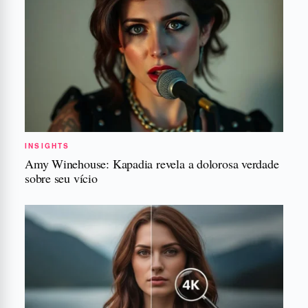
INSIGHTS
Amy Winehouse: Kapadia revela a dolorosa verdade
sobre seu vício