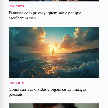
INSIGHTS
Famosas com privacy: quem são e por que
escolheram isso
INSIGHTS
Como sair das dívidas e organizar as finanças
pessoais