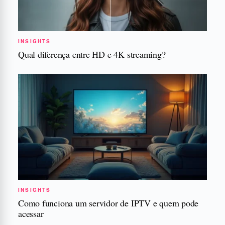
INSIGHTS
Qual diferença entre HD e 4K streaming?
INSIGHTS
Como funciona um servidor de IPTV e quem pode
acessar