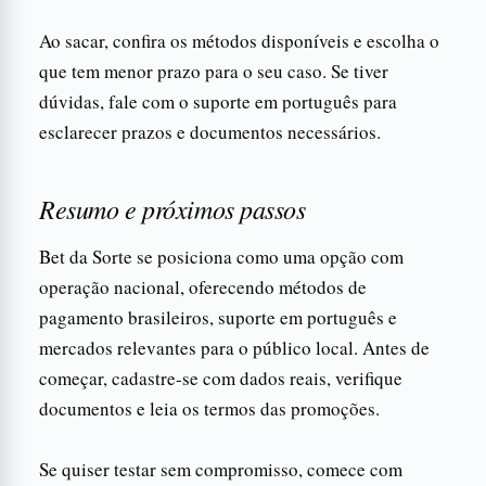
Ao sacar, confira os métodos disponíveis e escolha o
que tem menor prazo para o seu caso. Se tiver
dúvidas, fale com o suporte em português para
esclarecer prazos e documentos necessários.
Resumo e próximos passos
Bet da Sorte se posiciona como uma opção com
operação nacional, oferecendo métodos de
pagamento brasileiros, suporte em português e
mercados relevantes para o público local. Antes de
começar, cadastre-se com dados reais, verifique
documentos e leia os termos das promoções.
Se quiser testar sem compromisso, comece com