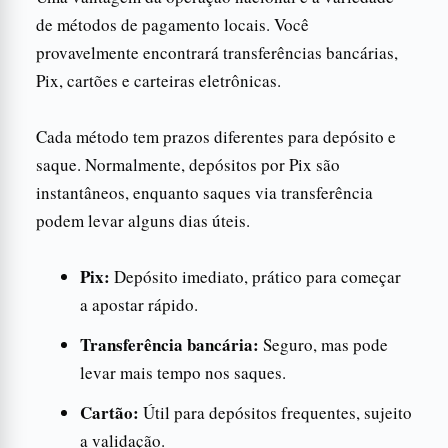
de métodos de pagamento locais. Você
provavelmente encontrará transferências bancárias,
Pix, cartões e carteiras eletrônicas.
Cada método tem prazos diferentes para depósito e
saque. Normalmente, depósitos por Pix são
instantâneos, enquanto saques via transferência
podem levar alguns dias úteis.
Pix:
Depósito imediato, prático para começar
a apostar rápido.
Transferência bancária:
Seguro, mas pode
levar mais tempo nos saques.
Cartão:
Útil para depósitos frequentes, sujeito
a validação.