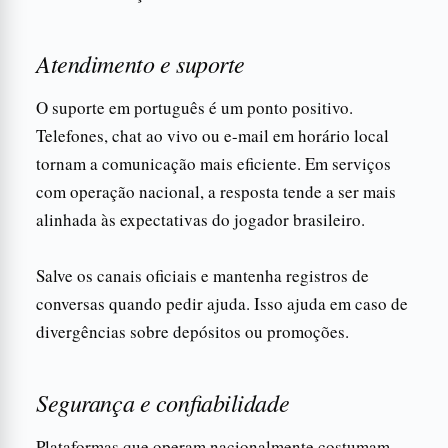
Atendimento e suporte
O suporte em português é um ponto positivo.
Telefones, chat ao vivo ou e-mail em horário local
tornam a comunicação mais eficiente. Em serviços
com operação nacional, a resposta tende a ser mais
alinhada às expectativas do jogador brasileiro.
Salve os canais oficiais e mantenha registros de
conversas quando pedir ajuda. Isso ajuda em caso de
divergências sobre depósitos ou promoções.
Segurança e confiabilidade
Plataformas que operam nacionalmente costumam