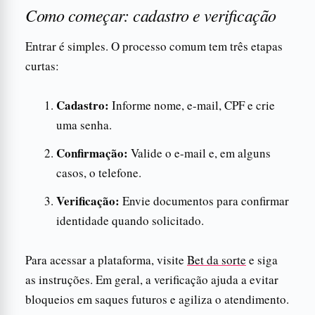
Como começar: cadastro e verificação
Entrar é simples. O processo comum tem três etapas
curtas:
Cadastro:
Informe nome, e-mail, CPF e crie
uma senha.
Confirmação:
Valide o e-mail e, em alguns
casos, o telefone.
Verificação:
Envie documentos para confirmar
identidade quando solicitado.
Para acessar a plataforma, visite
Bet da sorte
e siga
as instruções. Em geral, a verificação ajuda a evitar
bloqueios em saques futuros e agiliza o atendimento.