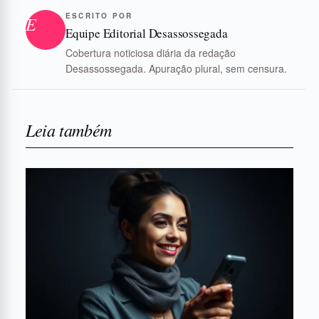
ESCRITO POR
E
Equipe Editorial Desassossegada
Cobertura noticiosa diária da redação
Desassossegada. Apuração plural, sem censura.
Leia também