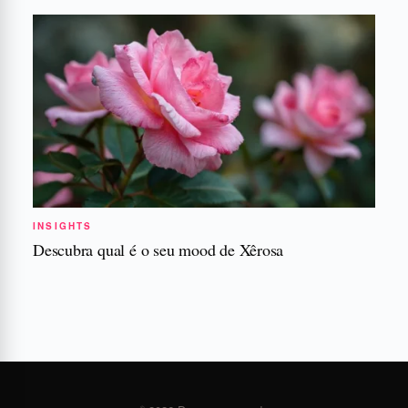
INSIGHTS
Descubra qual é o seu mood de Xêrosa