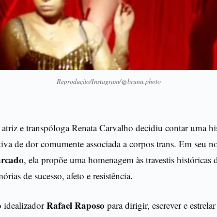
Reprodução/Instagram/@brunu.photo
, atriz e transpóloga Renata Carvalho decidiu contar uma hi
tiva de dor comumente associada a corpos trans. Em seu no
arcado
, ela propõe uma homenagem às travestis históricas d
rias de sucesso, afeto e resistência.
Rafael Raposo
 idealizador
para dirigir, escrever e estrela