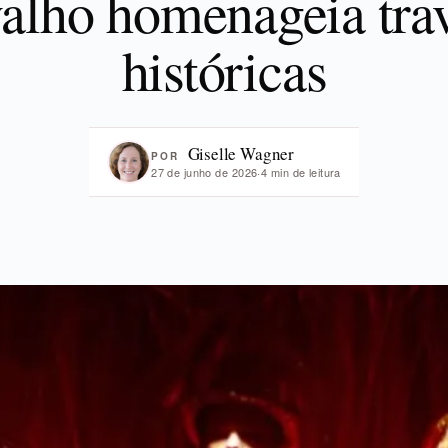
alho homenageia trav
históricas
Giselle Wagner
POR
27 de junho de 2026
·
4 min de leitura