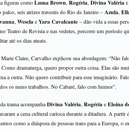
Luma Brown
Rogéria
Divina Valéria
ta figuras como
,
,
Azula
Ell
 palco, seis atrizes travestis do Rio de Janeiro –
,
vanna
Wescla
Yara Cavalcante
,
e
– dão vida a essas per
 no Teatro de Revista e nas vedetes, percorre um período qu
tar até os dias atuais.
 Marie Claire, Carvalho explicou sua abordagem: “Não falo
. Como dramaturga, quero propor outra coisa. Elas são mu
a a outra. Não quero contribuir para esse imaginário. Fal
odos os meus trabalhos. No Cabaré, falo com humor”.
Divina Valéria
Rogéria
Eloína d
r da trama acompanha
,
e
rcaram a cena cultural carioca durante a ditadura. A partir d
ntos como a diáspora de pessoas trans para a Europa, o exí