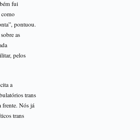
mbém fui
ei como
onta”, pontuou.
sobre as
gada
litar, pelos
cita a
bulatórios trans
 frente. Nós já
ticos trans