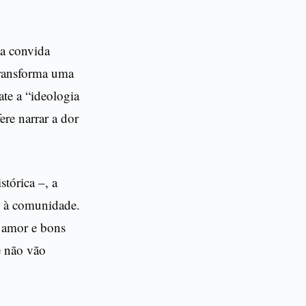
sta convida
transforma uma
te a “ideologia
re narrar a dor
stórica –, a
ns à comunidade.
, amor e bons
e não vão