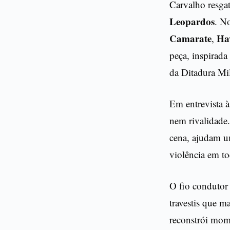
Carvalho resga
Leopardos
. No
Camarate
Ha
,
peça, inspirada
da Ditadura Mili
Em entrevista à
nem rivalidade
cena, ajudam um
violência em t
O fio conduto
travestis que ma
reconstrói mome