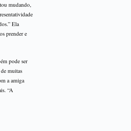
estou mudando,
resentatividade
dos.” Ela
nos prender e
mbém pode ser
 de muitas
com a amiga
ais. “A