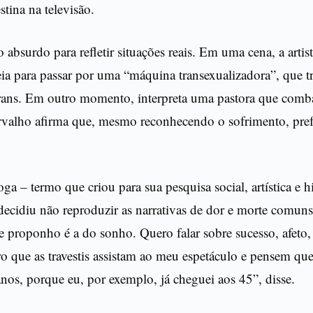
stina na televisão.
 o absurdo para refletir situações reais. Em uma cena, a arti
eia para passar por uma “máquina transexualizadora”, que 
trans. Em outro momento, interpreta uma pastora que comba
rvalho afirma que, mesmo reconhecendo o sofrimento, prefe
a – termo que criou para sua pesquisa social, artística e hi
l decidiu não reproduzir as narrativas de dor e morte comu
e proponho é a do sonho. Quero falar sobre sucesso, afeto
o que as travestis assistam ao meu espetáculo e pensem qu
nos, porque eu, por exemplo, já cheguei aos 45”, disse.