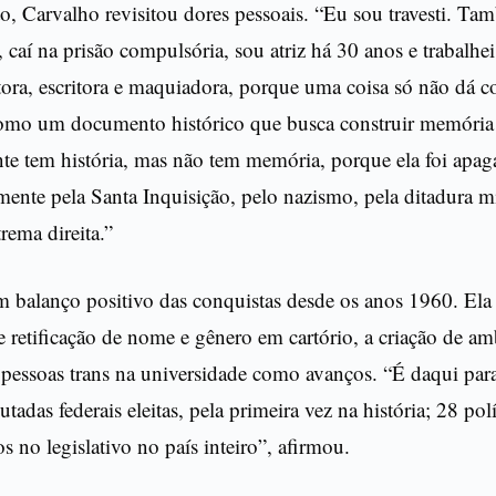
xto, Carvalho revisitou dores pessoais. “Eu sou travesti. Ta
, caí na prisão compulsória, sou atriz há 30 anos e trabalh
tora, escritora e maquiadora, porque uma coisa só não dá c
como um documento histórico que busca construir memória 
ente tem história, mas não tem memória, porque ela foi apa
amente pela Santa Inquisição, pelo nazismo, pela ditadura mi
rema direita.”
 balanço positivo das conquistas desde os anos 1960. Ela 
e retificação de nome e gênero em cartório, a criação de am
 pessoas trans na universidade como avanços. “É daqui para
adas federais eleitas, pela primeira vez na história; 28 polí
 no legislativo no país inteiro”, afirmou.