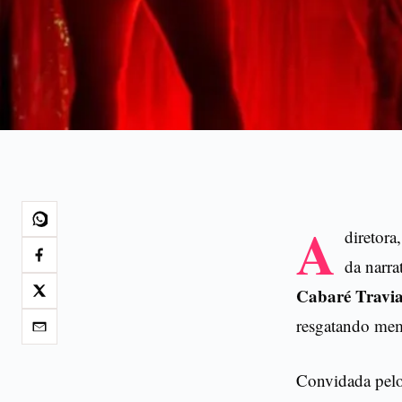
A
diretora
da narra
Cabaré Travi
resgatando memó
Convidada pelo