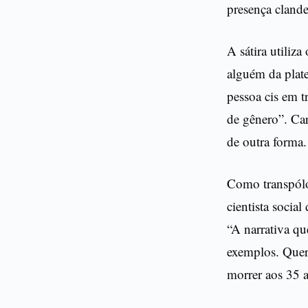
presença clande
A sátira utiliza
alguém da plat
pessoa cis em 
de gênero”. Ca
de outra forma.
Como transpólog
cientista socia
“A narrativa qu
exemplos. Quer
morrer aos 35 a