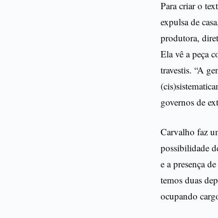
Para criar o te
expulsa de casa
produtora, dire
Ela vê a peça 
travestis. “A g
(cis)sistematic
governos de ext
Carvalho faz um
possibilidade d
e a presença de
temos duas deput
ocupando cargos