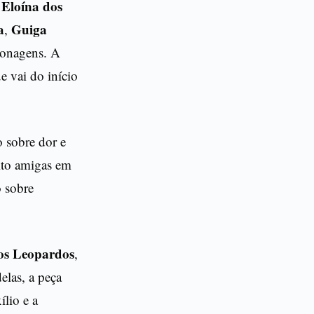
Eloína dos
e
a
Guiga
,
sonagens. A
e vai do início
 sobre dor e
ito amigas em
o sobre
os Leopardos
,
elas, a peça
lio e a