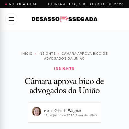
Pular
NO AR AGORA
QUINTA-FEIRA, 6 DE AGOSTO DE 2026
para
o
conteúdo
INÍCIO
›
INSIGHTS
›
CÂMARA APROVA BICO DE
ADVOGADOS DA UNIÃO
INSIGHTS
Câmara aprova bico de
advogados da União
Giselle Wagner
POR
18 de junho de 2026
·
2 min de leitura