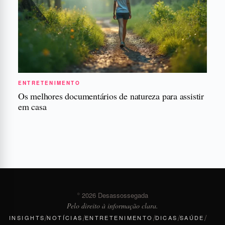
ENTRETENIMENTO
Os melhores documentários de natureza para assistir
em casa
© 2026 Desassossegada
Pelo direito à informação clara.
/
/
/
/
/
INSIGHTS
NOTÍCIAS
ENTRETENIMENTO
DICAS
SAÚDE