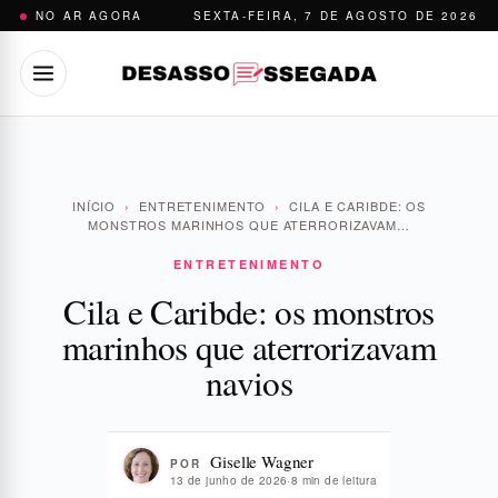
Pular
NO AR AGORA
SEXTA-FEIRA, 7 DE AGOSTO DE 2026
para
o
conteúdo
INÍCIO
›
ENTRETENIMENTO
›
CILA E CARIBDE: OS
MONSTROS MARINHOS QUE ATERRORIZAVAM…
ENTRETENIMENTO
Cila e Caribde: os monstros
marinhos que aterrorizavam
navios
Giselle Wagner
POR
13 de junho de 2026
·
8 min de leitura