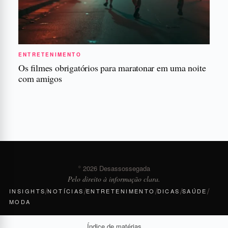
ENTRETENIMENTO
Os filmes obrigatórios para maratonar em uma noite
com amigos
© 2026 Desassossegada
Pelo direito à informação clara.
/
/
/
/
/
INSIGHTS
NOTÍCIAS
ENTRETENIMENTO
DICAS
SAÚDE
MODA
Índice de matérias