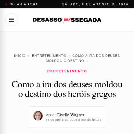
Pular
NO AR AGORA
SÁBADO, 8 DE AGOSTO DE 2026
para
o
conteúdo
INÍCIO
›
ENTRETENIMENTO
›
COMO A IRA DOS DEUSES
MOLDOU O DESTINO…
ENTRETENIMENTO
Como a ira dos deuses moldou
o destino dos heróis gregos
Giselle Wagner
POR
11 de junho de 2026
·
8 min de leitura