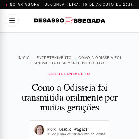
Pular
NO AR AGORA
SEGUNDA-FEIRA, 10 DE AGOSTO DE 2026
para
o
conteúdo
INÍCIO
›
ENTRETENIMENTO
›
COMO A ODISSEIA FOI
TRANSMITIDA ORALMENTE POR MUITAS…
ENTRETENIMENTO
Como a Odisseia foi
transmitida oralmente por
muitas gerações
Giselle Wagner
POR
15 de junho de 2026
·
9 min de leitura