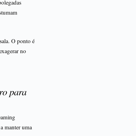
 polegadas
ostumam
sala. O ponto é
 exagerar no
ro para
reaming
 a manter uma