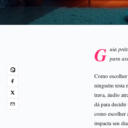
G
uia prá
para ass
Como escolher 
ninguém testa n
trava, áudio at
dá para decidir
como escolher 
impacta seu dia