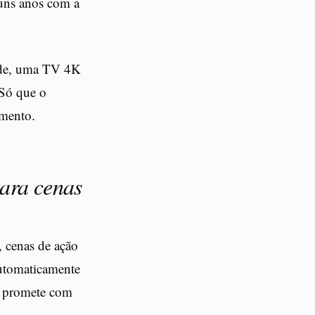
guns anos com a
dade, uma TV 4K
 Só que o
omento.
para cenas
, cenas de ação
automaticamente
e promete com