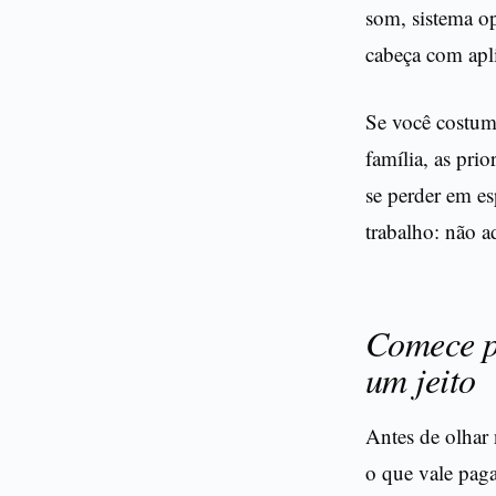
som, sistema op
cabeça com apli
Se você costuma
família, as pr
se perder em e
trabalho: não a
Comece pe
um jeito
Antes de olhar 
o que vale paga