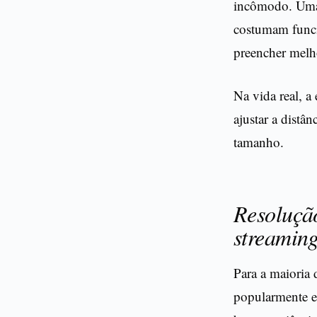
incômodo. Uma r
costumam funci
preencher melh
Na vida real, 
ajustar a distâ
tamanho.
Resolução
streamin
Para a maioria 
popularmente e