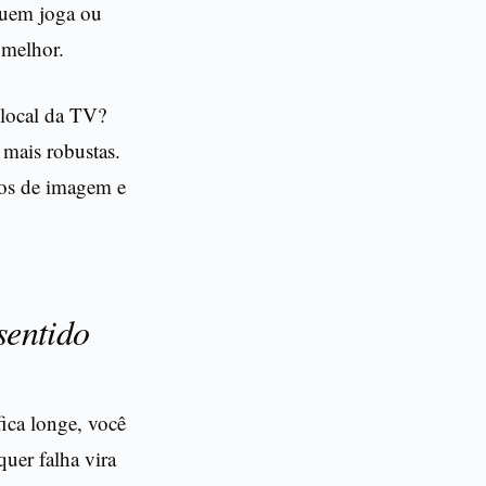
quem joga ou
 melhor.
 local da TV?
 mais robustas.
rsos de imagem e
sentido
ica longe, você
quer falha vira