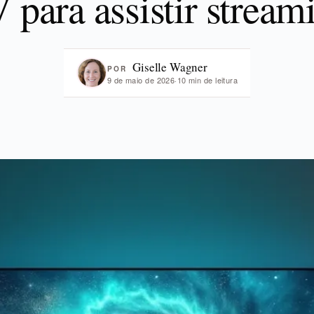
 para assistir stream
Giselle Wagner
POR
9 de maio de 2026
·
10 min de leitura