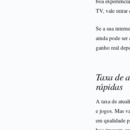
boa experiênci
TV, vale mirar
Se a sua intern
ainda pode ser
ganho real dep
Taxa de a
rápidas
A taxa de atual
e jogos. Mas v
em qualidade p
boa imagem qu