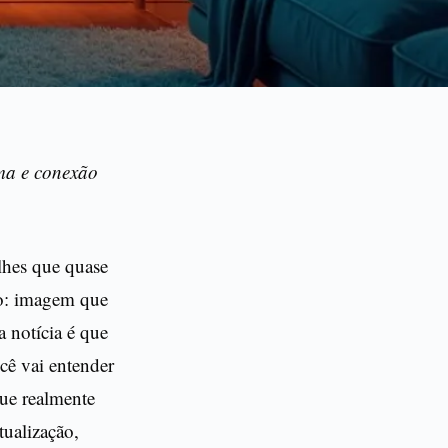
ema e conexão
lhes que quase
ido: imagem que
a notícia é que
cê vai entender
que realmente
tualização,