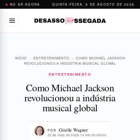
Pular
NO AR AGORA
QUINTA-FEIRA, 6 DE AGOSTO DE 2026
para
o
conteúdo
INÍCIO
›
ENTRETENIMENTO
›
COMO MICHAEL JACKSON
REVOLUCIONOU A INDÚSTRIA MUSICAL GLOBAL
ENTRETENIMENTO
Como Michael Jackson
revolucionou a indústria
musical global
Giselle Wagner
POR
23 de maio de 2026
·
10 min de leitura