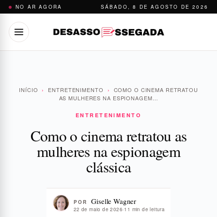
Pular
NO AR AGORA
SÁBADO, 8 DE AGOSTO DE 2026
para
o
conteúdo
INÍCIO
›
ENTRETENIMENTO
›
COMO O CINEMA RETRATOU
AS MULHERES NA ESPIONAGEM…
ENTRETENIMENTO
Como o cinema retratou as
mulheres na espionagem
clássica
Giselle Wagner
POR
22 de maio de 2026
·
11 min de leitura