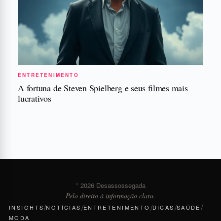
ENTRETENIMENTO
A fortuna de Steven Spielberg e seus filmes mais
lucrativos
© 2026 Desassossegada
Pelo direito à informação clara.
/
/
/
/
/
INSIGHTS
NOTÍCIAS
ENTRETENIMENTO
DICAS
SAÚDE
MODA