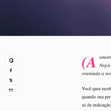
(A
ument
Negóc
orientada a res
Você quer receb
quando sua pres
só de indicaçã