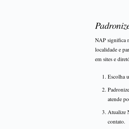
Padroniz
NAP significa 
localidade e pa
em sites e dire
Escolha u
Padroniz
atende po
Atualize 
contato.