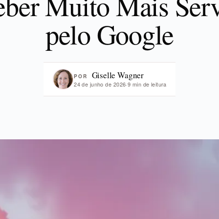
ber Muito Mais Ser
pelo Google
Giselle Wagner
POR
24 de junho de 2026
·
9 min de leitura