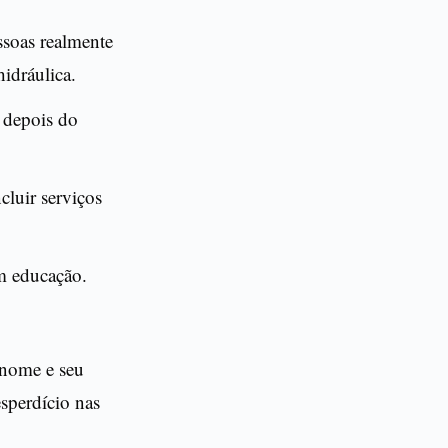
ssoas realmente
idráulica.
e depois do
luir serviços
m educação.
 nome e seu
esperdício nas