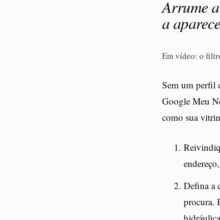
Arrume a
a aparec
Em vídeo: o filt
Sem um perfil c
Google Meu Neg
como sua vitrin
Reivindiq
endereço,
Defina a 
procura. 
hidráulic