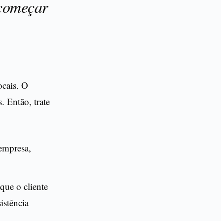
começar
ocais. O
 Então, trate
 empresa,
que o cliente
istência