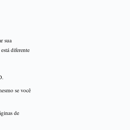
ar sua
está diferente
D.
mesmo se você
áginas de