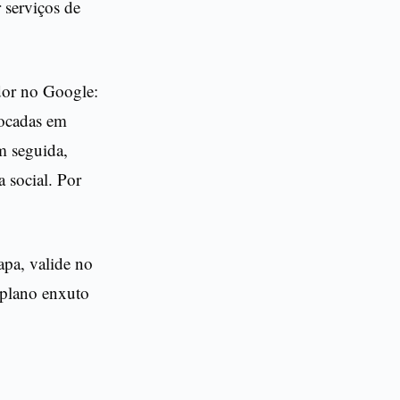
 serviços de
dor no Google:
 focadas em
m seguida,
 social. Por
apa, valide no
 plano enxuto