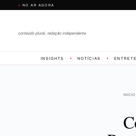
Pular
NO AR AGORA
para
o
conteúdo
conteúdo plural, redação independente
INSIGHTS
NOTÍCIAS
ENTRET
INÍCIO
C