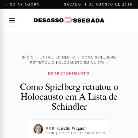
Pular
NO AR AGORA
SÁBADO, 8 DE AGOSTO DE 2026
para
o
conteúdo
INÍCIO
›
ENTRETENIMENTO
›
COMO SPIELBERG
RETRATOU O HOLOCAUSTO EM A LISTA…
ENTRETENIMENTO
Como Spielberg retratou o
Holocausto em A Lista de
Schindler
Giselle Wagner
POR
17 de junho de 2026
·
10 min de leitura