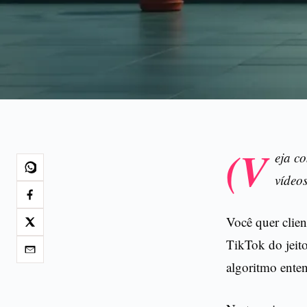
(V
eja c
vídeos
Você quer clien
TikTok do jeit
algoritmo ente