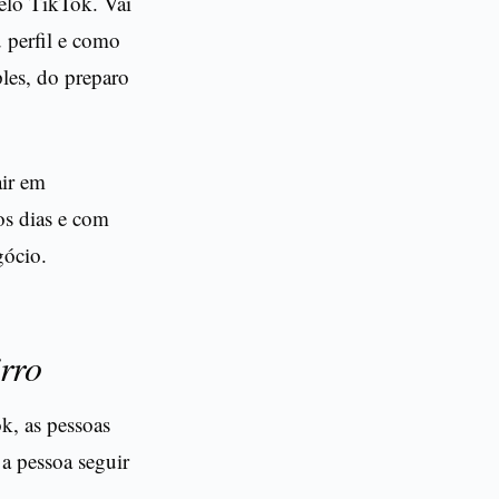
pelo TikTok. Vai
 perfil e como
les, do preparo
air em
os dias e com
gócio.
irro
k, as pessoas
 a pessoa seguir