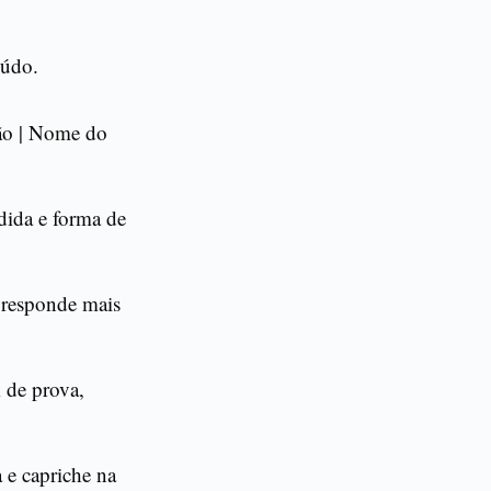
eúdo.
lão | Nome do
dida e forma de
ê responde mais
 de prova,
a e capriche na