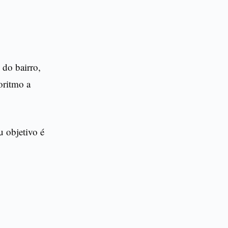
 do bairro,
oritmo a
u objetivo é