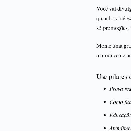
Você vai divul
quando você ex
só promoções, v
Monte uma grade
a produção e a
Use pilares 
Prova rea
Como fun
Educação
Atendime