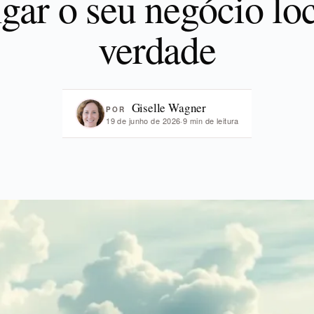
gar o seu negócio lo
verdade
Giselle Wagner
POR
19 de junho de 2026
·
9 min de leitura