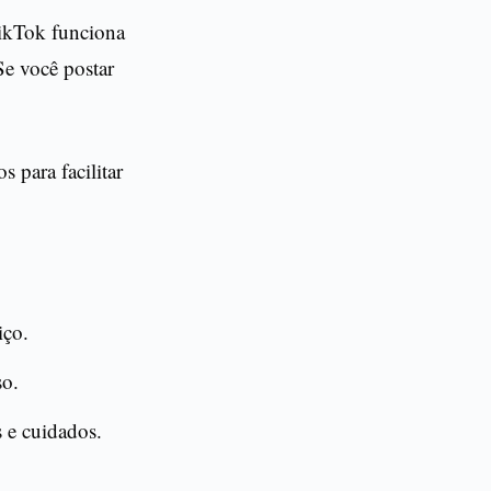
TikTok funciona
Se você postar
 para facilitar
iço.
so.
s e cuidados.