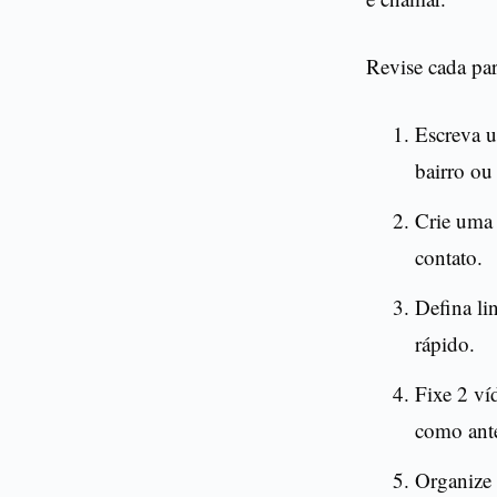
Revise cada par
Escreva u
bairro ou
Crie uma 
contato.
Defina li
rápido.
Fixe 2 ví
como ante
Organize 