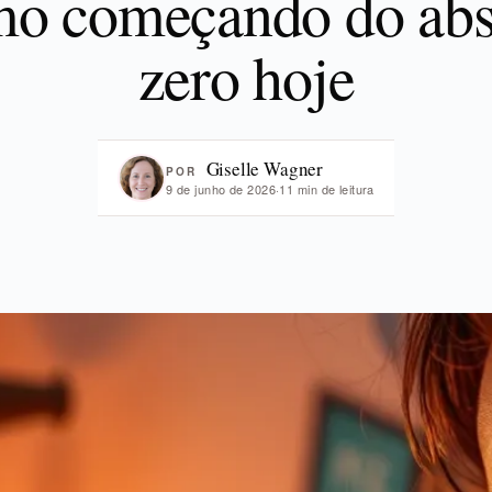
o começando do abs
zero hoje
Giselle Wagner
POR
9 de junho de 2026
·
11 min de leitura