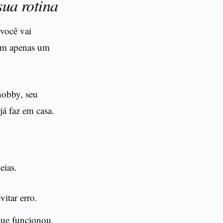
sua rotina
você vai
 em apenas um
hobby, seu
já faz em casa.
eias.
itar erro.
que funcionou.