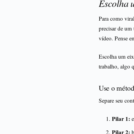
Escolha u
Para como vira
precisar de um
vídeo. Pense e
Escolha um eix
trabalho, algo 
Use o método
Separe seu cont
Pilar 1:
e
Pilar 2:
b