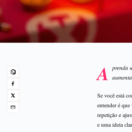
A
prenda u
aumentar
Se você está c
entender é que 
repetição e aju
e uma ideia cla