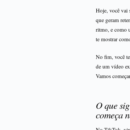
Hoje, você vai
que geram reten
ritmo, e como 
te mostrar com
No fim, você te
de um vídeo exp
Vamos começar
O que sig
começa n
No TikTok, vira