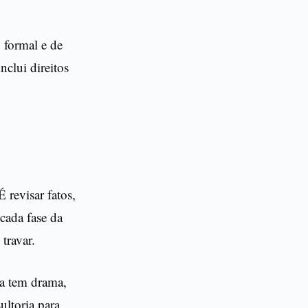
 formal e de
nclui direitos
 revisar fatos,
cada fase da
travar.
ia tem drama,
ltoria para