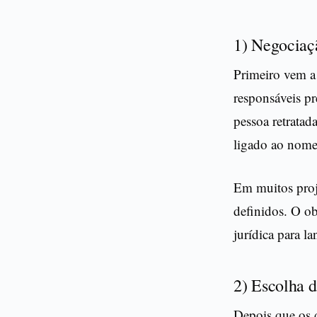
1) Negociaçã
Primeiro vem a 
responsáveis p
pessoa retratad
ligado ao nome
Em muitos proje
definidos. O ob
jurídica para l
2) Escolha d
Depois que os d