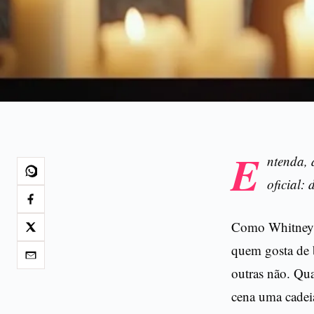
E
ntenda, 
oficial:
Como Whitney H
quem gosta de b
outras não. Qua
cena uma cadeia