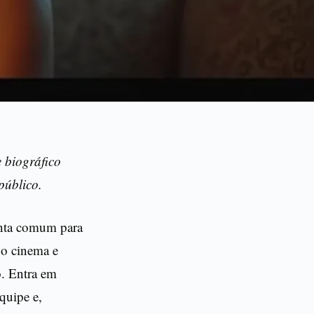
 biográfico
público.
unta comum para
 o cinema e
o. Entra em
quipe e,