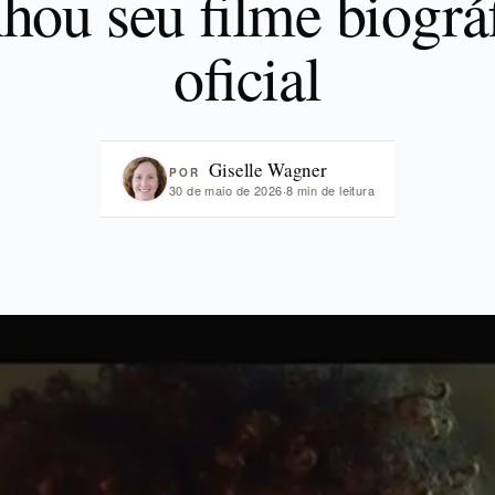
hou seu filme biográ
oficial
Giselle Wagner
POR
30 de maio de 2026
·
8 min de leitura