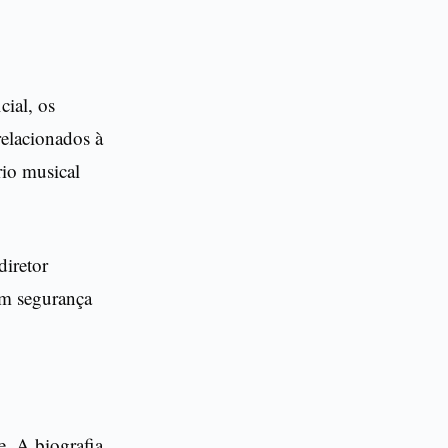
cial, os
relacionados à
rio musical
diretor
em segurança
e. A biografia