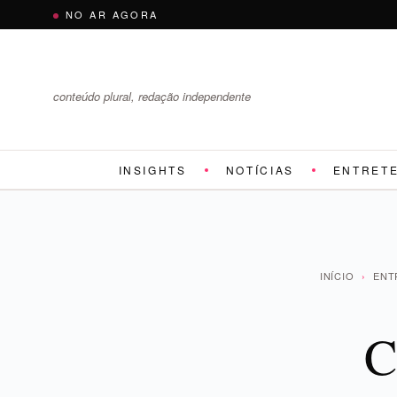
Pular
NO AR AGORA
para
o
conteúdo
conteúdo plural, redação independente
INSIGHTS
NOTÍCIAS
ENTRET
INÍCIO
›
ENT
C