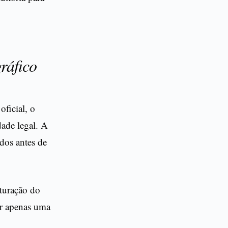
ráfico
ficial, o
dade legal. A
dos antes de
uturação do
er apenas uma