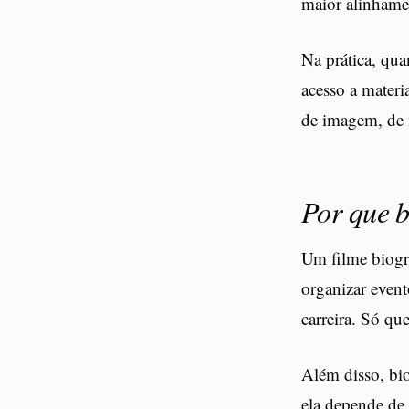
maior alinhame
Na prática, qua
acesso a materi
de imagem, de m
Por que 
Um filme biográ
organizar event
carreira. Só qu
Além disso, bi
ela depende de