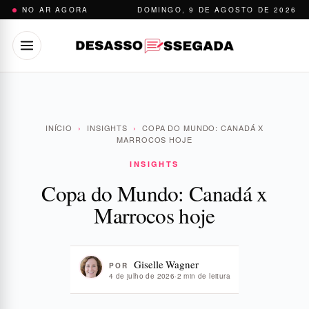
Pular
NO AR AGORA
DOMINGO, 9 DE AGOSTO DE 2026
para
o
conteúdo
INÍCIO
›
INSIGHTS
›
COPA DO MUNDO: CANADÁ X
MARROCOS HOJE
INSIGHTS
Copa do Mundo: Canadá x
Marrocos hoje
Giselle Wagner
POR
4 de julho de 2026
·
2 min de leitura