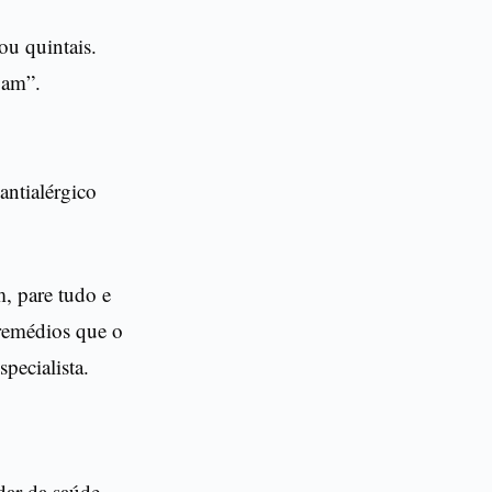
ou quintais.
jam”.
antialérgico
, pare tudo e
 remédios que o
pecialista.
dar da saúde.