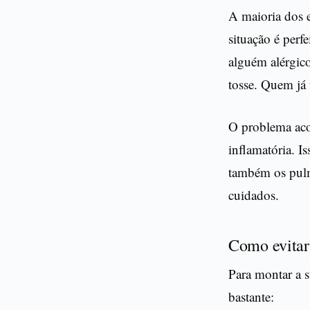
A maioria dos e
situação é perf
alguém alérgico
tosse. Quem já 
O problema aco
inflamatória. Is
também os pulm
cuidados.
Como evitar
Para montar a 
bastante: