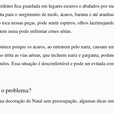
nfeites fica guardada em lugares escuros e abafados por me
eita para o surgimento de mofo, ácaros, baratas e até aranh
 toca nessas peças, pode sentir espirros, olhos lacrimejando
tem asma pode enfrentar crises sérias.
ntece porque os ácaros, ao entrarem pelo nariz, causam u
so irrita as vias aéreas, que incluem nariz e garganta, poden
ões. Essa situação é desconfortável e pode ser evitada co
 o problema?
sua decoração de Natal sem preocupação, algumas dicas sim