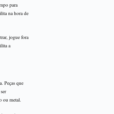
empo para
lita na hora de
trar, jogue fora
lita a
da. Peças que
 ser
co ou metal.