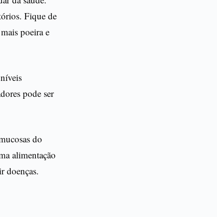
tórios. Fique de
 mais poeira e
níveis
adores pode ser
s mucosas do
uma alimentação
ir doenças.