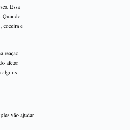
ses. Essa
as. Quando
, coceira e
ma reação
do afetar
m alguns
ples vão ajudar