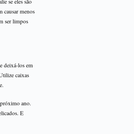
lie se eles são
em causar menos
em ser limpos
 e deixá-los em
Utilize caixas
e.
o próximo ano.
elicados. E