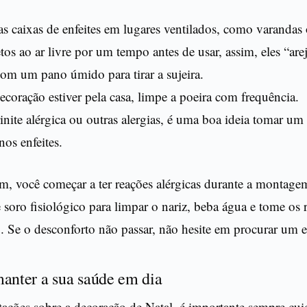
s caixas de enfeites em lugares ventilados, como varandas 
tos ao ar livre por um tempo antes de usar, assim, eles “are
om um pano úmido para tirar a sujeira.
coração estiver pela casa, limpe a poeira com frequência.
inite alérgica ou outras alergias, é uma boa ideia tomar um 
nos enfeites.
, você começar a ter reações alérgicas durante a montagem
 soro fisiológico para limpar o nariz, beba água e tome os
 Se o desconforto não passar, não hesite em procurar um es
manter a sua saúde em dia
ações sobre a decoração de Natal, é importante sempre cui