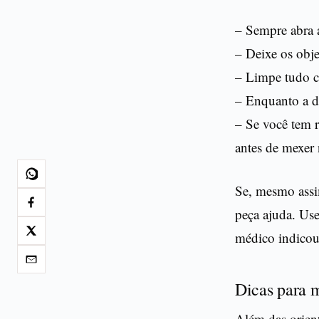
– Sempre abra a
– Deixe os obje
– Limpe tudo c
– Enquanto a de
– Se você tem r
antes de mexer 
Se, mesmo assim
peça ajuda. Use
médico indicou.
Dicas para 
Além das orient