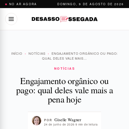
Pular
NO AR AGORA
DOMINGO, 9 DE AGOSTO DE 2026
para
o
conteúdo
INÍCIO
›
NOTÍCIAS
›
ENGAJAMENTO ORGÂNICO OU PAGO:
QUAL DELES VALE MAIS…
NOTÍCIAS
Engajamento orgânico ou
pago: qual deles vale mais a
pena hoje
Giselle Wagner
POR
24 de junho de 2026
·
9 min de leitura