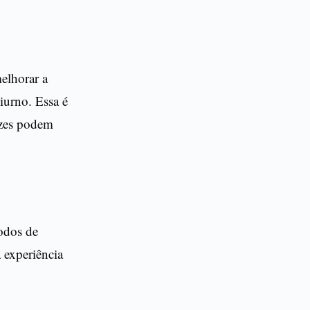
elhorar a
iurno. Essa é
ezes podem
odos de
 experiência