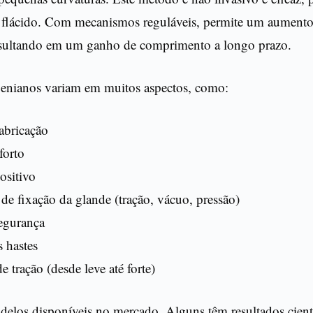
s flácido. Com mecanismos reguláveis, permite um aumento
resultando em um ganho de comprimento a longo prazo.
penianos variam em muitos aspectos, como:
fabricação
forto
ositivo
e fixação da glande (tração, vácuo, pressão)
segurança
 hastes
e tração (desde leve até forte)
delos disponíveis no mercado. Alguns têm resultados cient