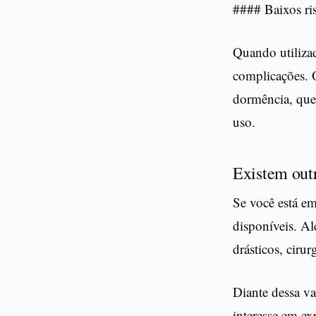
#### Baixos ri
Quando utilizad
complicações. O
dormência, que
uso.
Existem out
Se você está e
disponíveis. Al
drásticos, ciru
Diante dessa v
interesse em e