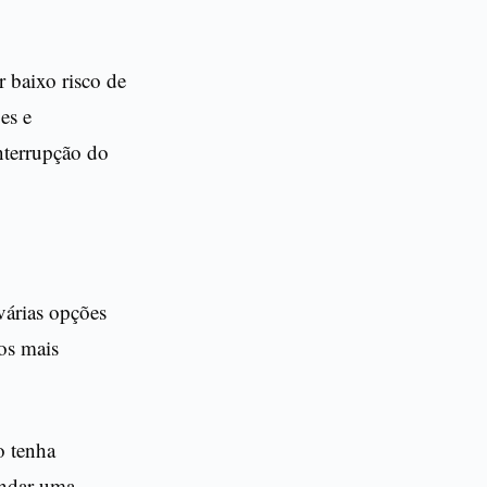
r baixo risco de
es e
nterrupção do
várias opções
os mais
o tenha
endar uma