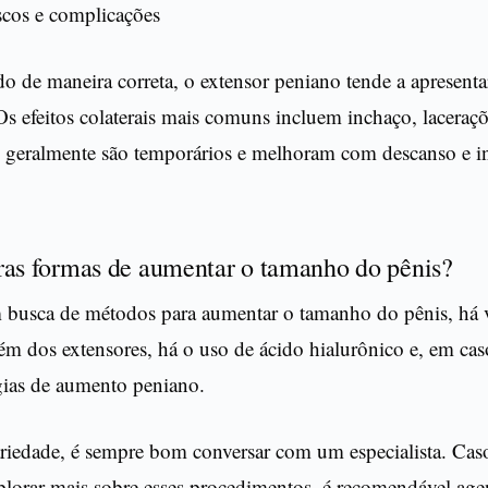
scos e complicações
o de maneira correta, o extensor peniano tende a apresenta
s efeitos colaterais mais comuns incluem inchaço, laceraçõ
 geralmente são temporários e melhoram com descanso e i
ras formas de aumentar o tamanho do pênis?
m busca de métodos para aumentar o tamanho do pênis, há 
ém dos extensores, há o uso de ácido hialurônico e, em cas
rgias de aumento peniano.
ariedade, é sempre bom conversar com um especialista. Cas
xplorar mais sobre esses procedimentos, é recomendável ag