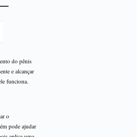
 –
ento do pênis
ente e alcançar
ele funciona.
ar o
bém pode ajudar
pois aplica uma