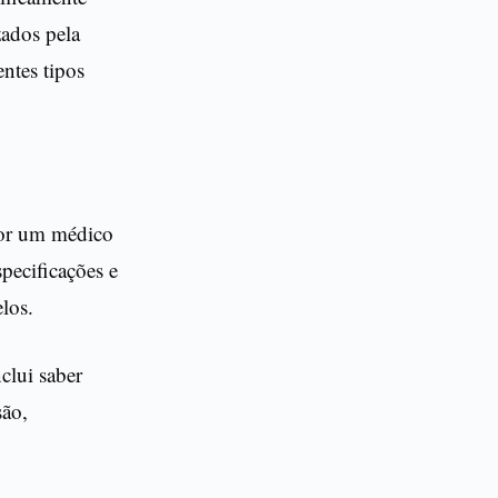
ados pela
ntes tipos
por um médico
pecificações e
los.
clui saber
são,