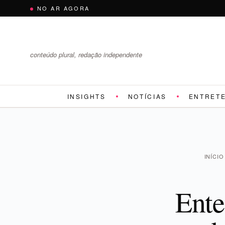
Pular
NO AR AGORA
para
o
conteúdo
conteúdo plural, redação independente
INSIGHTS
NOTÍCIAS
ENTRET
INÍCIO
Ente