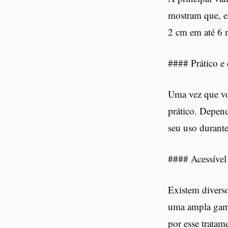
mostram que, e
2 cm em até 6 
#### Prático e 
Uma vez que vo
prático. Depend
seu uso durante
#### Acessível
Existem diverso
uma ampla gama
por esse tratam