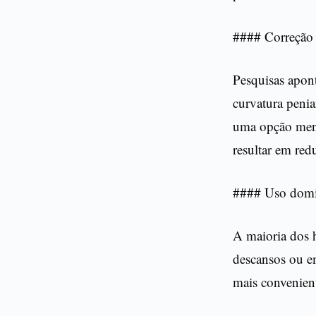
#### Correção 
Pesquisas apon
curvatura peni
uma opção meno
resultar em red
#### Uso domic
A maioria dos 
descansos ou e
mais convenien