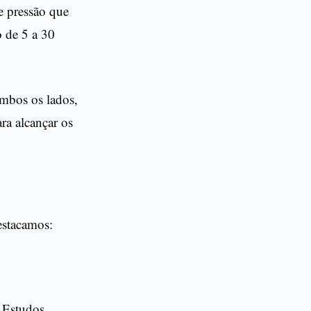
ve pressão que
o de 5 a 30
ambos os lados,
ara alcançar os
estacamos:
 Estudos