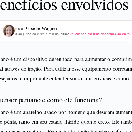
enefícios envolvidos
Giselle Wagner
POR
3 de junho de 2025
·
4 min de leitura
·
Atualizado em
8 de dezembro de 2025
iano é um dispositivo desenhado para aumentar o comprim
l através de tração. Para utilizar esse equipamento corretam
esejados, é importante entender suas características e como 
xtensor peniano e como ele funciona?
iano é um aparelho usado por homens que desejam aument
 pênis, tanto em seu estado flácido quanto ereto. Ele tam
pequenas curvaturas. Este método é não invasivo e eficaz, 