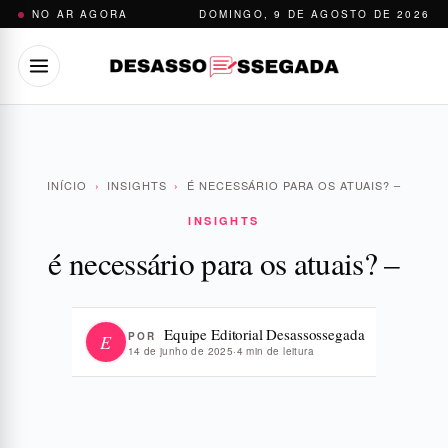
Pular
NO AR AGORA
DOMINGO, 9 DE AGOSTO DE 2026
para
o
conteúdo
INÍCIO
›
INSIGHTS
›
É NECESSÁRIO PARA OS ATUAIS? –
INSIGHTS
é necessário para os atuais? –
Equipe Editorial Desassossegada
POR
E
14 de junho de 2025
·
4 min de leitura