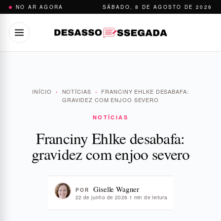
Pular
NO AR AGORA
SÁBADO, 8 DE AGOSTO DE 2026
para
o
conteúdo
INÍCIO
›
NOTÍCIAS
›
FRANCINY EHLKE DESABAFA:
GRAVIDEZ COM ENJOO SEVERO
NOTÍCIAS
Franciny Ehlke desabafa:
gravidez com enjoo severo
Giselle Wagner
POR
22 de junho de 2026
·
1 min de leitura