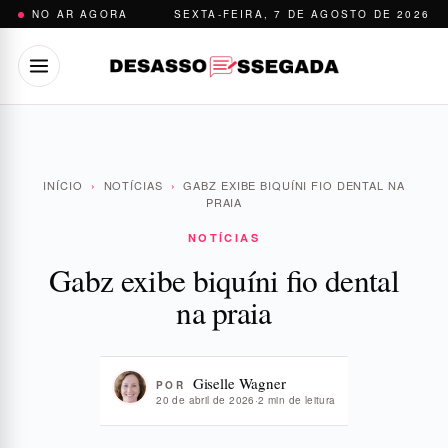
Pular
NO AR AGORA
SEXTA-FEIRA, 7 DE AGOSTO DE 2026
para
o
conteúdo
INÍCIO
›
NOTÍCIAS
›
GABZ EXIBE BIQUÍNI FIO DENTAL NA
PRAIA
NOTÍCIAS
Gabz exibe biquíni fio dental
na praia
Giselle Wagner
POR
20 de abril de 2026
·
2 min de leitura