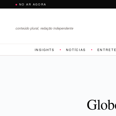
Pular
NO AR AGORA
para
o
conteúdo
conteúdo plural, redação independente
INSIGHTS
NOTÍCIAS
ENTRET
Glob