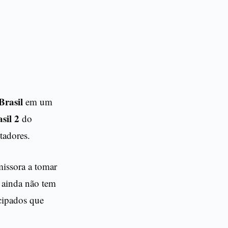
Brasil
em um
sil 2
do
tadores.
missora a tomar
a ainda não tem
cipados que