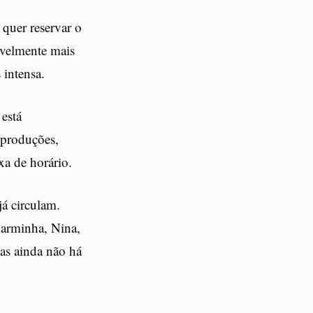
quer reservar o
ivelmente mais
 intensa.
está
 produções,
ixa de horário.
já circulam.
Carminha, Nina,
as ainda não há