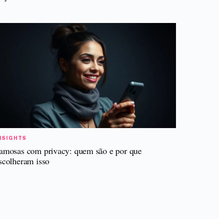
NSIGHTS
amosas com privacy: quem são e por que
scolheram isso