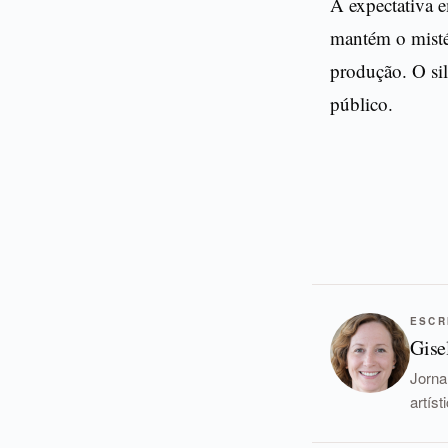
A expectativa 
mantém o mistér
produção. O sil
público.
ESCR
Gise
Jorna
artís