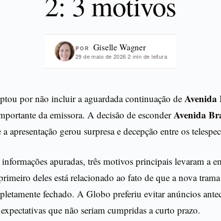
2: 3 motivos
Giselle Wagner
POR
29 de maio de 2026
·
2 min de leitura
Avenida 
ptou por não incluir a aguardada continuação de
Avenida Bra
mportante da emissora. A decisão de esconder
 a apresentação gerou surpresa e decepção entre os telespec
informações apuradas, três motivos principais levaram a e
 primeiro deles está relacionado ao fato de que a nova tram
pletamente fechado. A Globo preferiu evitar anúncios ante
expectativas que não seriam cumpridas a curto prazo.