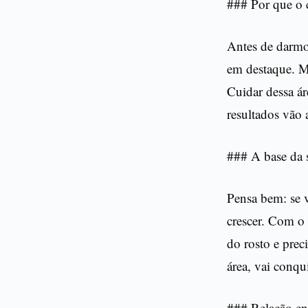
### Por que o 
Antes de darmos
em destaque. M
Cuidar dessa ár
resultados vão 
### A base da 
Pensa bem: se v
crescer. Com o
do rosto e prec
área, vai conqui
### Relação en