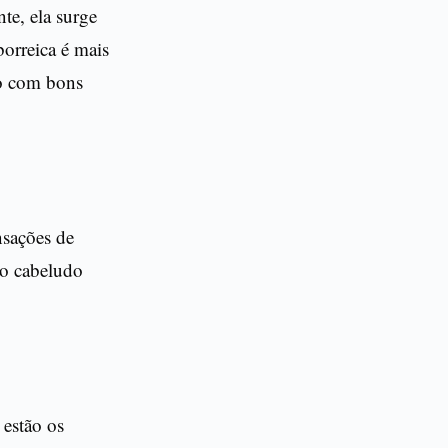
te, ela surge
borreica é mais
to com bons
nsações de
ro cabeludo
 estão os