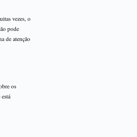
itas vezes, o
ião pode
na de atenção
obre os
 está