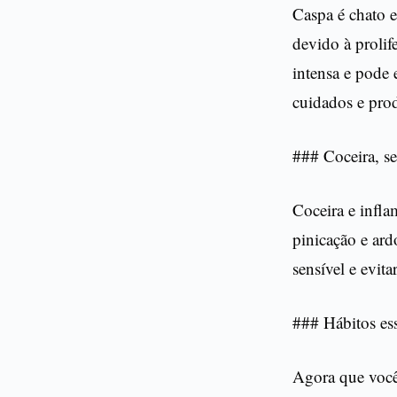
Caspa é chato 
devido à prolif
intensa e pode 
cuidados e prod
### Coceira, se
Coceira e infl
pinicação e ard
sensível e evit
### Hábitos es
Agora que você