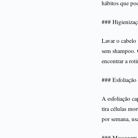
hábitos que po
### Higienizaç
Lavar o cabelo 
sem shampoo. O
encontrar a rot
### Esfoliação 
A esfoliação ca
tira células mor
por semana, usa
### Massagem n