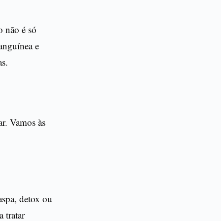
o não é só
sanguínea e
as.
ar. Vamos às
aspa, detox ou
 tratar