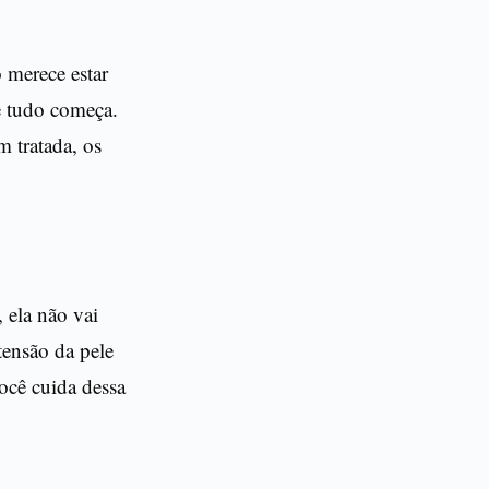
 merece estar
e tudo começa.
m tratada, os
 ela não vai
tensão da pele
você cuida dessa