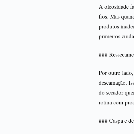
A oleosidade fa
fios. Mas quand
produtos inade
primeiros cuida
### Ressecame
Por outro lado
descamação. Is
do secador quen
rotina com prod
### Caspa e der