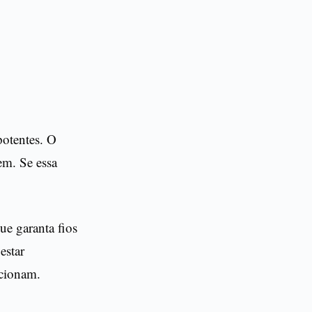
potentes. O
em. Se essa
ue garanta fios
estar
ncionam.