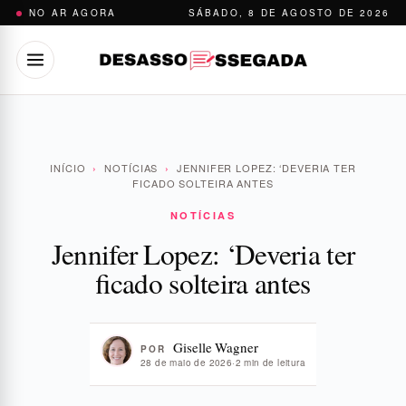
Pular
NO AR AGORA
SÁBADO, 8 DE AGOSTO DE 2026
para
o
conteúdo
INÍCIO
›
NOTÍCIAS
›
JENNIFER LOPEZ: ‘DEVERIA TER
FICADO SOLTEIRA ANTES
NOTÍCIAS
Jennifer Lopez: ‘Deveria ter
ficado solteira antes
Giselle Wagner
POR
28 de maio de 2026
·
2 min de leitura