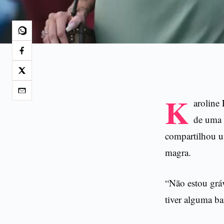
K
aroline
de uma 
compartilhou um
magra.
“Não estou grá
tiver alguma b