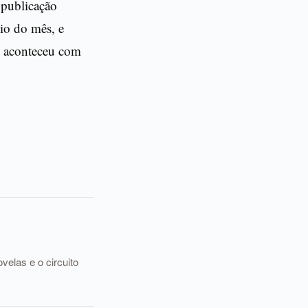
 publicação
io do mês, e
no aconteceu com
elas e o circuito