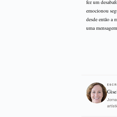
fez um desabafo
emocionou segui
desde então a m
uma mensagem 
ESCR
Gise
Jorna
artís