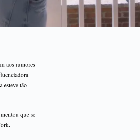
fim aos rumores
fluenciadora
 esteve tão
comentou que se
York.