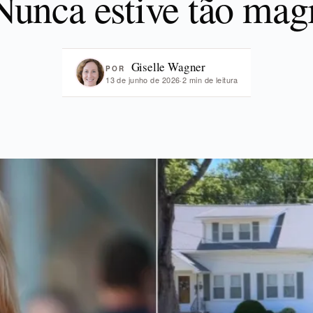
Nunca estive tão mag
Giselle Wagner
POR
13 de junho de 2026
·
2 min de leitura