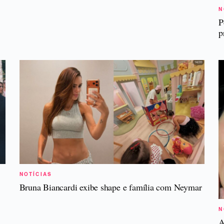
N
P
p
NOTÍCIAS
Bruna Biancardi exibe shape e família com Neymar
N
A