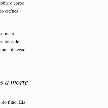
 sobre o corpo
o estética
costumam
entários de
 que foi negada
s a morte
 do filho. Ela