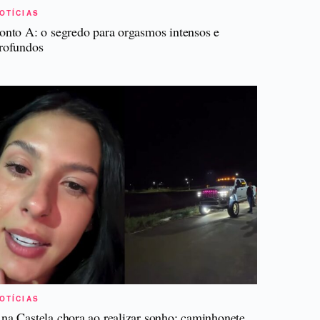
OTÍCIAS
onto A: o segredo para orgasmos intensos e
rofundos
OTÍCIAS
na Castela chora ao realizar sonho: caminhonete