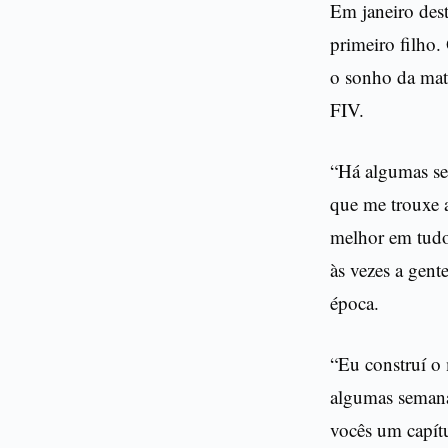
Em janeiro des
primeiro filho.
o sonho da mat
FIV.
“Há algumas se
que me trouxe a
melhor em tud
às vezes a gent
época.
“Eu construí o
algumas semana
vocês um capít