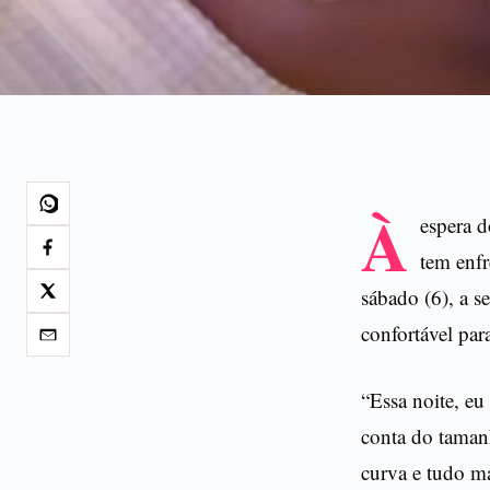
À
espera d
tem enfr
sábado (6), a s
confortável par
“Essa noite, eu
conta do tamanh
curva e tudo ma