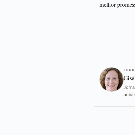
melhor promess
ESCR
Gise
Jorna
artís