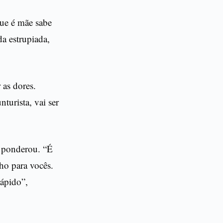
que é mãe sabe
a estrupiada,
 as dores.
turista, vai ser
, ponderou. “É
ho para vocês.
rápido”,