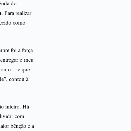
ávida do
m
. Para realizar
nhecido como
re foi a força
a entregar o meu
pronto… e que
de”, contou à
o inteiro. Há
dividir com
aior bênção e a