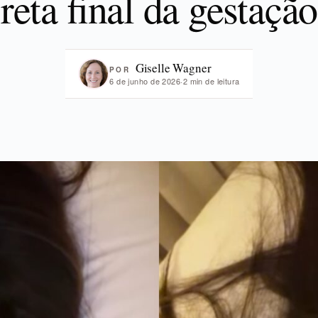
reta final da gestação
Giselle Wagner
POR
6 de junho de 2026
·
2 min de leitura