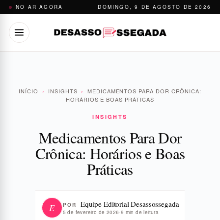
Pular
NO AR AGORA
DOMINGO, 9 DE AGOSTO DE 2026
para
o
conteúdo
INÍCIO
›
INSIGHTS
›
MEDICAMENTOS PARA DOR CRÔNICA:
HORÁRIOS E BOAS PRÁTICAS
INSIGHTS
Medicamentos Para Dor
Crônica: Horários e Boas
Práticas
Equipe Editorial Desassossegada
POR
E
5 de fevereiro de 2026
·
9 min de leitura