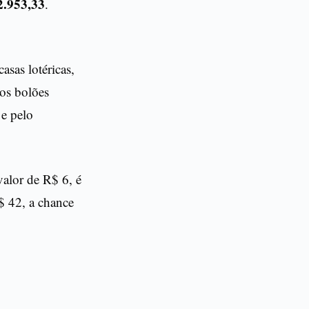
2.953,33
.
casas lotéricas,
 os bolões
 e pelo
valor de R$ 6, é
$ 42, a chance