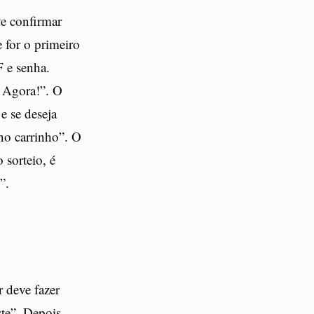
ve confirmar
e for o primeiro
F e senha.
e Agora!”. O
e se deseja
 no carrinho”. O
 sorteio, é
”.
r deve fazer
ste”. Depois,