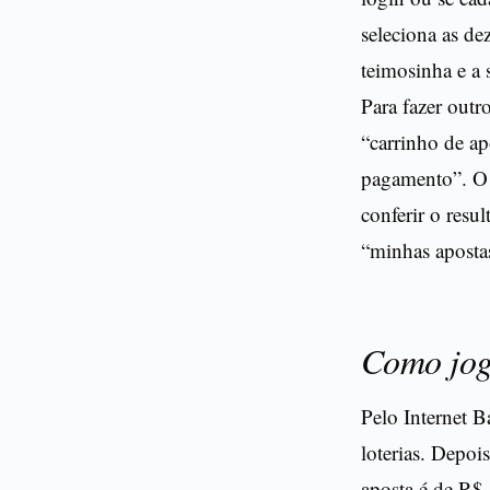
seleciona as de
teimosinha e a 
Para fazer outr
“carrinho de ap
pagamento”. O 
conferir o resu
“minhas aposta
Como jog
Pelo Internet B
loterias. Depoi
aposta é de R$ 