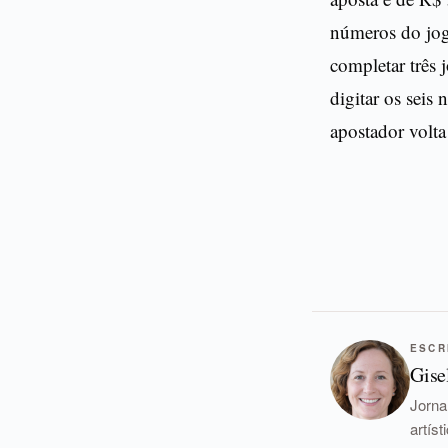
números do jogo
completar três j
digitar os seis
apostador volta 
ESCR
Gise
Jorna
artís