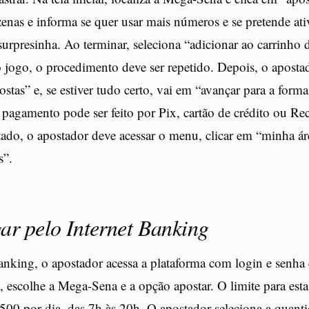
zenas e informa se quer usar mais números e se pretende ati
surpresinha. Ao terminar, seleciona “adicionar ao carrinho 
o jogo, o procedimento deve ser repetido. Depois, o aposta
ostas” e, se estiver tudo certo, vai em “avançar para a forma
pagamento pode ser feito por Pix, cartão de crédito ou Re
ltado, o apostador deve acessar o menu, clicar em “minha á
s”.
ar pelo Internet Banking
anking, o apostador acessa a plataforma com login e senha 
s, escolhe a Mega-Sena e a opção apostar. O limite para est
500 por dia, das 7h às 20h. O apostador seleciona a quant