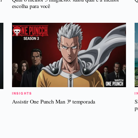
escolha para você
INSIGHTS
I
Assistir One Punch Man 3ª temporada
S
p