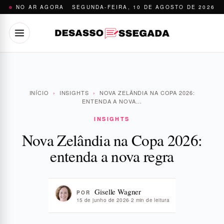
Pular
NO AR AGORA
SEGUNDA-FEIRA, 10 DE AGOSTO DE 2026
para
o
conteúdo
INÍCIO
›
INSIGHTS
›
NOVA ZELÂNDIA NA COPA 2026:
ENTENDA A NOVA…
INSIGHTS
Nova Zelândia na Copa 2026:
entenda a nova regra
Giselle Wagner
POR
15 de junho de 2026
·
2 min de leitura