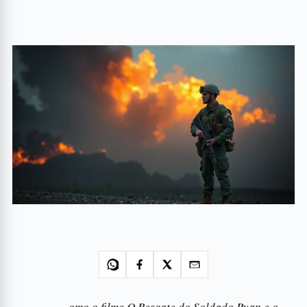
omo o filme O Resgate do Soldado Ryan e o