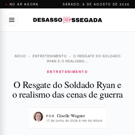
Pular
NO AR AGORA
SÁBADO, 8 DE AGOSTO DE 2026
para
o
conteúdo
INÍCIO
›
ENTRETENIMENTO
›
O RESGATE DO SOLDADO
RYAN E O REALISMO…
ENTRETENIMENTO
O Resgate do Soldado Ryan e
o realismo das cenas de guerra
Giselle Wagner
POR
17 de junho de 2026
·
8 min de leitura