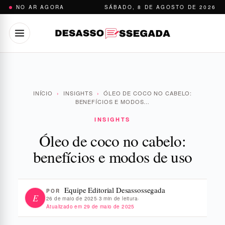
Pular
NO AR AGORA
SÁBADO, 8 DE AGOSTO DE 2026
para
o
conteúdo
INÍCIO
›
INSIGHTS
›
ÓLEO DE COCO NO CABELO:
BENEFÍCIOS E MODOS…
INSIGHTS
Óleo de coco no cabelo:
benefícios e modos de uso
Equipe Editorial Desassossegada
POR
E
26 de maio de 2025
·
3 min de leitura
·
Atualizado em
29 de maio de 2025