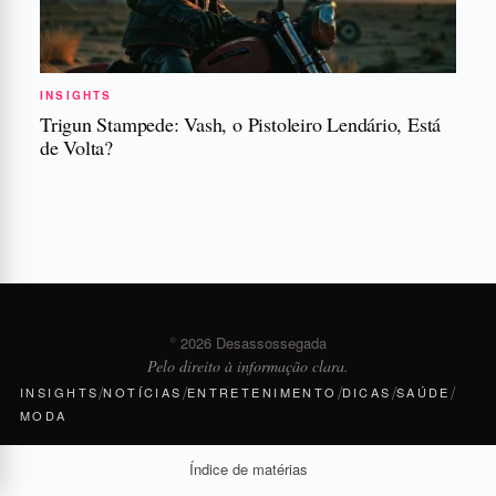
INSIGHTS
Trigun Stampede: Vash, o Pistoleiro Lendário, Está
de Volta?
© 2026 Desassossegada
Pelo direito à informação clara.
/
/
/
/
/
INSIGHTS
NOTÍCIAS
ENTRETENIMENTO
DICAS
SAÚDE
MODA
Índice de matérias