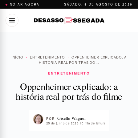
Pular
NO AR AGORA
SÁBADO, 8 DE AGOSTO DE 2026
para
o
conteúdo
INÍCIO
›
ENTRETENIMENTO
›
OPPENHEIMER EXPLICADO: A
HISTÓRIA REAL POR TRÁS DO…
ENTRETENIMENTO
Oppenheimer explicado: a
história real por trás do filme
Giselle Wagner
POR
25 de junho de 2026
·
10 min de leitura