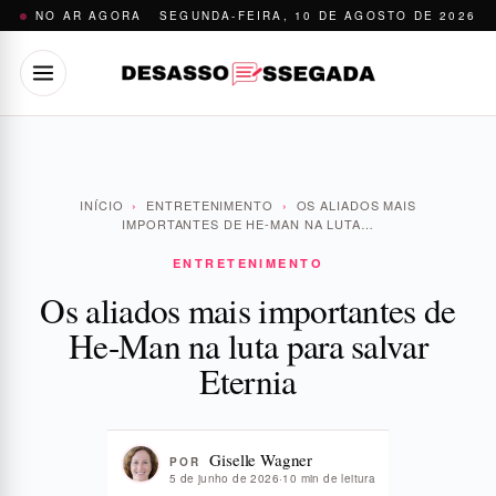
Pular
NO AR AGORA
SEGUNDA-FEIRA, 10 DE AGOSTO DE 2026
para
o
conteúdo
INÍCIO
›
ENTRETENIMENTO
›
OS ALIADOS MAIS
IMPORTANTES DE HE-MAN NA LUTA…
ENTRETENIMENTO
Os aliados mais importantes de
He-Man na luta para salvar
Eternia
Giselle Wagner
POR
5 de junho de 2026
·
10 min de leitura