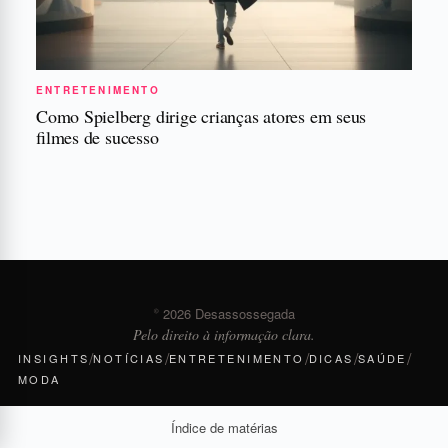
ENTRETENIMENTO
Como Spielberg dirige crianças atores em seus
filmes de sucesso
© 2026 Desassossegada
Pelo direito à informação clara.
/
/
/
/
/
INSIGHTS
NOTÍCIAS
ENTRETENIMENTO
DICAS
SAÚDE
MODA
Índice de matérias