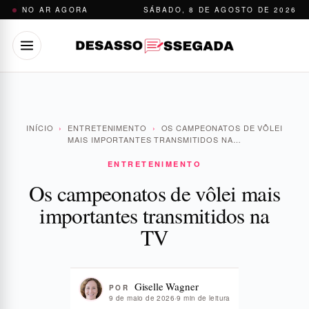
Pular
NO AR AGORA
SÁBADO, 8 DE AGOSTO DE 2026
para
o
conteúdo
INÍCIO
›
ENTRETENIMENTO
›
OS CAMPEONATOS DE VÔLEI
MAIS IMPORTANTES TRANSMITIDOS NA…
ENTRETENIMENTO
Os campeonatos de vôlei mais
importantes transmitidos na
TV
Giselle Wagner
POR
9 de maio de 2026
·
9 min de leitura