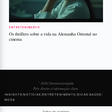
ENTRETENIMENTO
Os thrillers sobre a vida na Alemanha Oriental no
cinema
© 2026 Desassossegada
Pelo direito à informação clara.
/
/
/
/
/
INSIGHTS
NOTÍCIAS
ENTRETENIMENTO
DICAS
SAÚDE
MODA
Índice de matérias