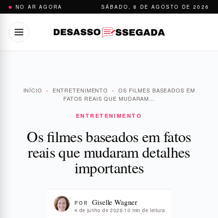
Pular
NO AR AGORA
SÁBADO, 8 DE AGOSTO DE 2026
para
o
conteúdo
INÍCIO
›
ENTRETENIMENTO
›
OS FILMES BASEADOS EM
FATOS REAIS QUE MUDARAM…
ENTRETENIMENTO
Os filmes baseados em fatos
reais que mudaram detalhes
importantes
Giselle Wagner
POR
4 de junho de 2026
·
10 min de leitura