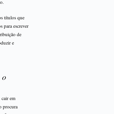
o.
s títulos que
s para escrever
tribuição de
oduzir e
 o
 cair em
o procura