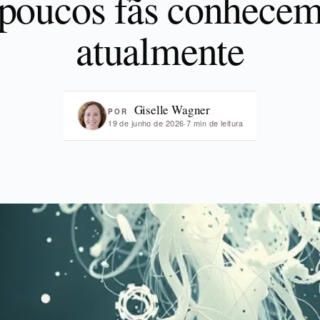
poucos fãs conhece
atualmente
Giselle Wagner
POR
19 de junho de 2026
·
7 min de leitura