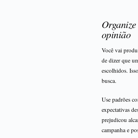
Organize 
opinião
Você vai produ
de dizer que um
escolhidos. Iss
busca.
Use padrões co
expectativas de
prejudicou alc
campanha e posi