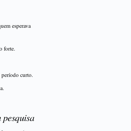
quem esperava
 forte.
 período curto.
a.
m pesquisa