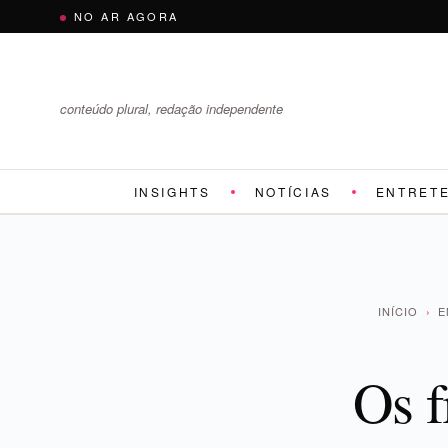
Pular
NO AR AGORA
para
o
conteúdo
conteúdo plural, redação independente
INSIGHTS
NOTÍCIAS
ENTRET
INÍCIO
›
E
Os f