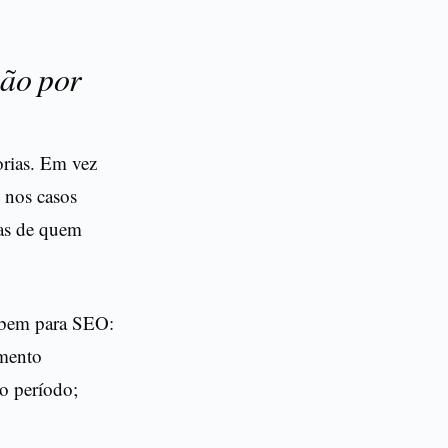
não por
orias. Em vez
s nos casos
tas de quem
 bem para SEO:
amento
o período;