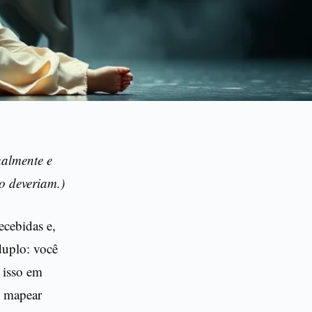
ualmente e
o deveriam.)
ecebidas e,
duplo: você
 isso em
i mapear