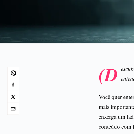
(D
escub
enten
Você quer ente
mais importante
enxerga um lad
conteúdo com fo