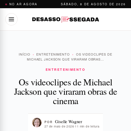
Pular
NO AR AGORA
SÁBADO, 8 DE AGOSTO DE 2026
para
o
conteúdo
INÍCIO
›
ENTRETENIMENTO
›
OS VIDEOCLIPES DE
MICHAEL JACKSON QUE VIRARAM OBRAS…
ENTRETENIMENTO
Os videoclipes de Michael
Jackson que viraram obras de
cinema
Giselle Wagner
POR
27 de maio de 2026
·
11 min de leitura