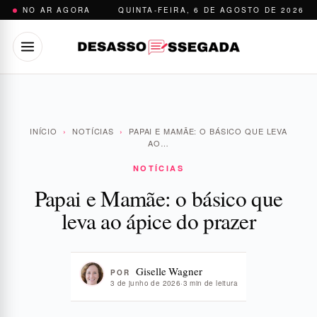
Pular
NO AR AGORA
QUINTA-FEIRA, 6 DE AGOSTO DE 2026
para
o
conteúdo
INÍCIO
›
NOTÍCIAS
›
PAPAI E MAMÃE: O BÁSICO QUE LEVA
AO…
NOTÍCIAS
Papai e Mamãe: o básico que
leva ao ápice do prazer
Giselle Wagner
POR
3 de junho de 2026
·
3 min de leitura